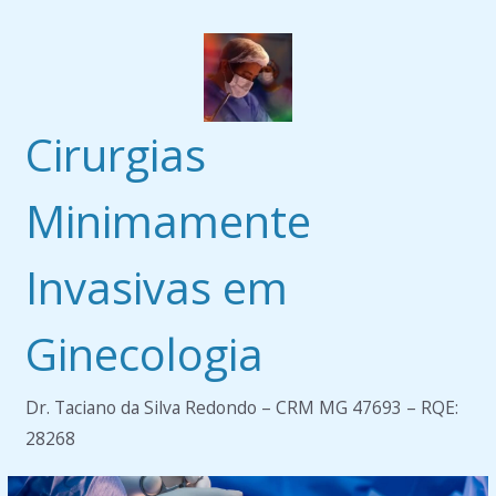
Pular
para
o
conteúdo
Cirurgias
Minimamente
Invasivas em
Ginecologia
Dr. Taciano da Silva Redondo – CRM MG 47693 – RQE:
28268