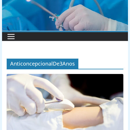
AnticoncepcionalDe3Anos