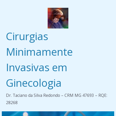
Pular
para
o
conteúdo
Cirurgias
Minimamente
Invasivas em
Ginecologia
Dr. Taciano da Silva Redondo – CRM MG 47693 – RQE:
28268