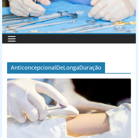
AnticoncepcionalDeLongaDuração