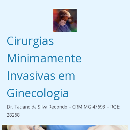
Pular
para
o
conteúdo
Cirurgias
Minimamente
Invasivas em
Ginecologia
Dr. Taciano da Silva Redondo – CRM MG 47693 – RQE:
28268