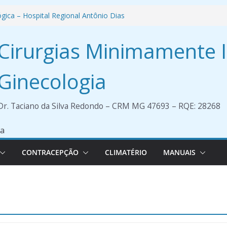
ógica – Hospital Regional Antônio Dias
inária
ientações para Paciente – Histeroscopia
Cirurgias Minimamente 
a
aculdade de Medicina UNIPAM
Ginecologia
Dr. Taciano da Silva Redondo – CRM MG 47693 – RQE: 28268
CONTRACEPÇÃO
CLIMATÉRIO
MANUAIS