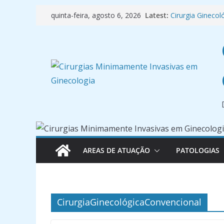
Pular
Latest:
Cirurgia Ginecol
quinta-feira, agosto 6, 2026
para
Incontinência Ur
🩺 Manual de Or
o
Diagnóstica
conteúdo
Cancer de Mam
Professor da F
AREAS DE ATUAÇÃO
PATOLOGIAS
CirurgiaGinecológicaConvencional