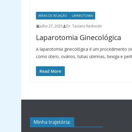
AREAS DE ATUAÇÃO
LAPAROTOMIA
julho 27, 2025
Dr. Taciano Redondo
Laparotomia Ginecológica
A laparotomia ginecológica é um procedimento cir
como útero, ovários, tubas uterinas, bexiga e peri
Read More
Minha trajetória: