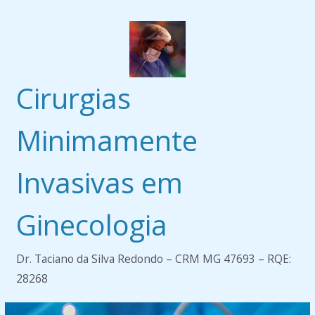
Pular
para
o
conteúdo
Cirurgias
Minimamente
Invasivas em
Ginecologia
Dr. Taciano da Silva Redondo – CRM MG 47693 – RQE:
28268