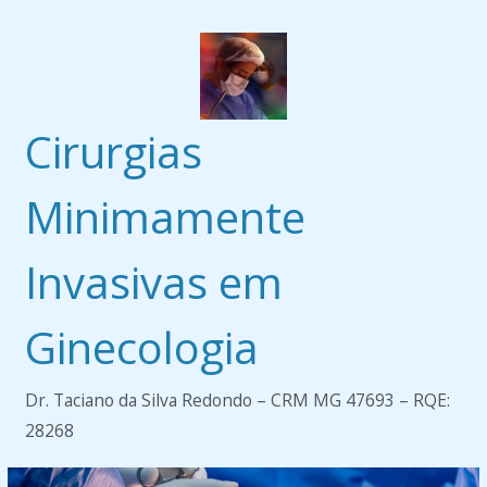
Pular
para
o
conteúdo
Cirurgias
Minimamente
Invasivas em
Ginecologia
Dr. Taciano da Silva Redondo – CRM MG 47693 – RQE:
28268