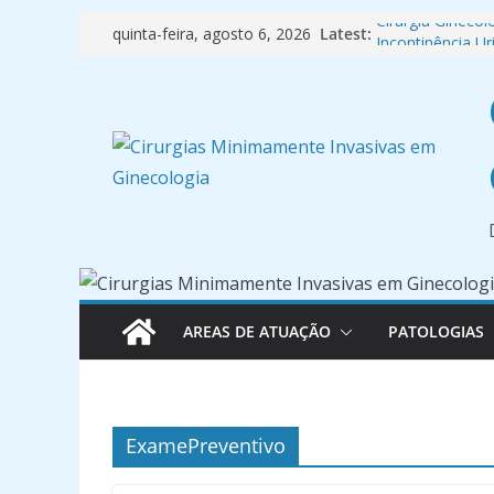
Pular
Cirurgia Ginecol
Latest:
quinta-feira, agosto 6, 2026
Incontinência Ur
para
🩺 Manual de Or
o
Diagnóstica
conteúdo
Cancer de Mam
Professor da F
AREAS DE ATUAÇÃO
PATOLOGIAS
ExamePreventivo