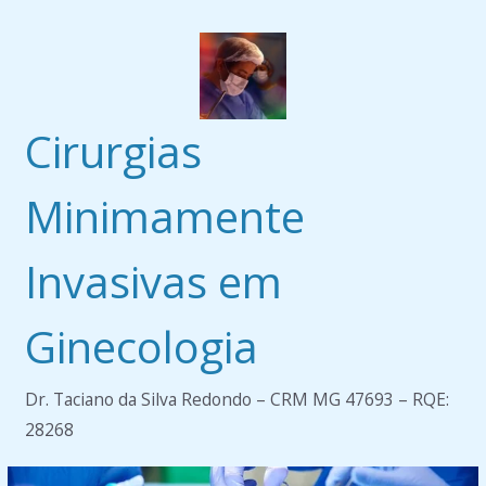
Pular
para
o
conteúdo
Cirurgias
Minimamente
Invasivas em
Ginecologia
Dr. Taciano da Silva Redondo – CRM MG 47693 – RQE:
28268