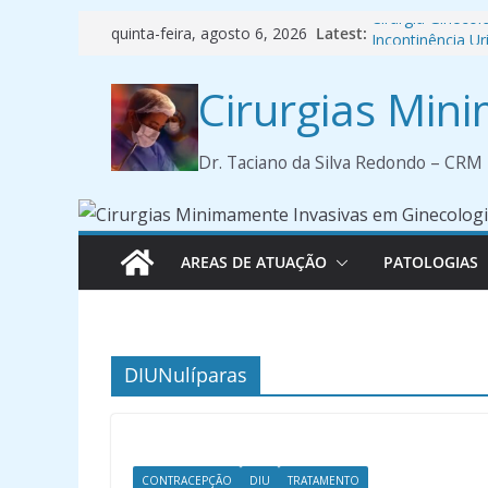
Pular
Cirurgia Ginecol
Latest:
quinta-feira, agosto 6, 2026
Incontinência Ur
para
🩺 Manual de Or
o
Cirurgias Min
Diagnóstica
conteúdo
Cancer de Mam
Professor da F
Dr. Taciano da Silva Redondo – CR
AREAS DE ATUAÇÃO
PATOLOGIAS
DIUNulíparas
CONTRACEPÇÃO
DIU
TRATAMENTO