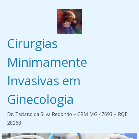
Pular
para
o
conteúdo
Cirurgias
Minimamente
Invasivas em
Ginecologia
Dr. Taciano da Silva Redondo – CRM MG 47693 – RQE:
28268