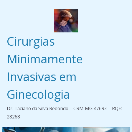
Pular
para
o
conteúdo
Cirurgias
Minimamente
Invasivas em
Ginecologia
Dr. Taciano da Silva Redondo – CRM MG 47693 – RQE:
28268